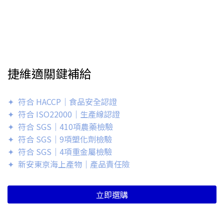
捷維適關鍵補給
✦ 符合 HACCP｜食品安全認證
✦ 符合 ISO22000｜生產線認證
✦ 符合 SGS｜410項農藥檢驗
✦ 符合 SGS｜9項塑化劑檢驗
✦ 符合 SGS｜4項重金屬檢驗
✦ 新安東京海上產物｜產品責任險
立即選購