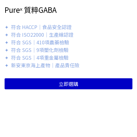
Pureˣ 質粹GABA
✦ 符合 HACCP｜食品安全認證
✦ 符合 ISO22000｜生產線
認證
✦ 符合 SGS｜410項農藥檢驗
✦ 符合 SGS｜9項塑化劑檢驗
✦ 符合 SGS｜4項重金屬檢驗
✦ 新安東京海上產物｜產品責任險
立即選購