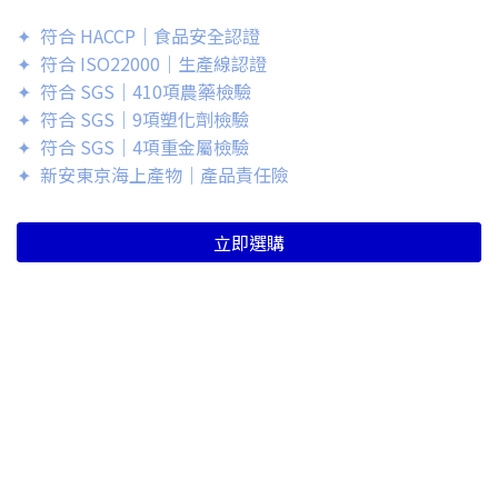
✦ 符合 HACCP｜食品安全認證
✦ 符合 ISO22000｜生產線認證
✦ 符合 SGS｜410項農藥檢驗
✦ 符合 SGS｜9項塑化劑檢驗
✦ 符合 SGS｜4項重金屬檢驗
✦ 新安東京海上產物｜產品責任險
立即選購