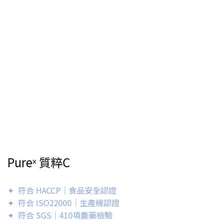
Pureˣ 質粹C
✦ 符合 HACCP｜食品安全認證
✦ 符合 ISO22000｜生產線認證
✦ 符合 SGS｜410項農藥檢驗