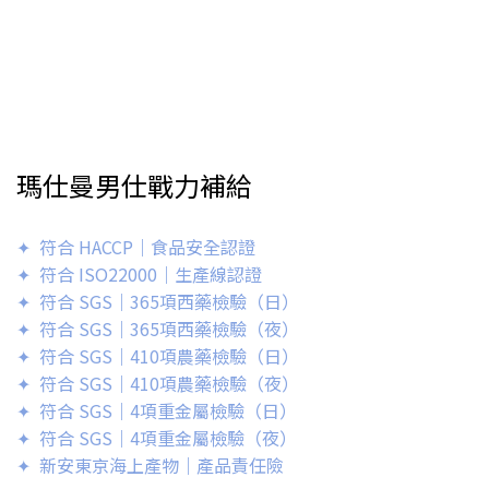
瑪仕曼男仕戰力補給
✦ 符合 HACCP｜食品安全認證
✦ 符合 ISO22000｜生產線認證
✦ 符合 SGS｜365項西藥檢驗（日）
✦ 符合 SGS｜365項西藥檢驗（夜）
✦ 符合 SGS｜410項農藥檢驗（日）
✦ 符合 SGS｜410項農藥檢驗（夜）
✦ 符合 SGS｜4項重金屬檢驗（日）
✦ 符合 SGS｜4項重金屬檢驗（夜）
✦ 新安東京海上產物｜產品責任險