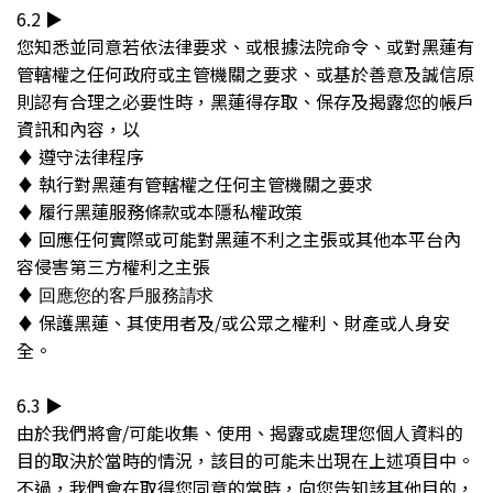
6.2 ▶︎
您知悉並同意若依法律要求、或根據法院命令、或對黑蓮有
管轄權之任何政府或主管機關之要求、或基於善意及誠信原
則認有合理之必要性時，黑蓮得存取、保存及揭露您的帳戶
資訊和內容，以
♦︎ 遵守法律程序
♦︎ 執行對黑蓮有管轄權之任何主管機關之要求
♦︎ 履行黑蓮服務條款或本隱私權政策
♦︎ 回應任何實際或可能對黑蓮不利之主張或其他本平台內
容侵害第三方權利之主張
♦︎
回應您的客戶服務請求
♦︎ 保護黑蓮、其使用者及/或公眾之權利、財產或人身安
全。
6.3 ▶︎
由於我們將會/可能收集、使用、揭露或處理您個人資料的
目的取決於當時的情況，該目的可能未出現在上述項目中。
不過，我們會在取得您同意的當時，向您告知該其他目的，