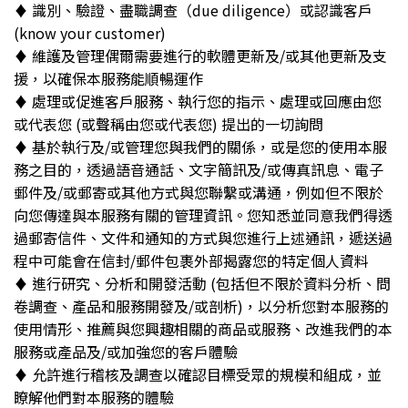
♦︎ 識別、驗證、盡職調查（due diligence）或認識客戶
(know your customer)
♦︎ 維護及管理偶爾需要進行的軟體更新及/或其他更新及支
援，以確保本服務能順暢運作
♦︎ 處理或促進客戶服務、執行您的指示、處理或回應由您
或代表您 (或聲稱由您或代表您) 提出的一切詢問
♦︎ 基於執行及/或管理您與我們的關係，或是您的使用本服
務之目的，透過語音通話、文字簡訊及/或傳真訊息、電子
郵件及/或郵寄或其他方式與您聯繫或溝通，例如但不限於
向您傳達與本服務有關的管理資訊。您知悉並同意我們得透
過郵寄信件、文件和通知的方式與您進行上述通訊，遞送過
程中可能會在信封/郵件包裹外部揭露您的特定個人資料
♦︎ 進行研究、分析和開發活動 (包括但不限於資料分析、問
卷調查、產品和服務開發及/或剖析)，以分析您對本服務的
使用情形、推薦與您興趣相關的商品或服務、改進我們的本
服務或產品及/或加強您的客戶體驗
♦︎ 允許進行稽核及調查以確認目標受眾的規模和組成，並
瞭解他們對本服務的體驗