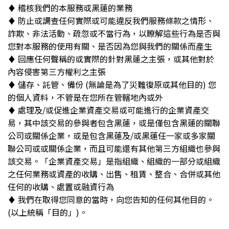
♦︎ 稽核我們的本服務或黑蓮的業務
♦︎ 防止或調查任何實際或可能違反我們服務條款之情形、
詐欺、非法活動、疏忽或不當行為，以瞭解這些行為是否與
您對本服務的使用有關、是否因為您與我們的關係而產生
♦︎ 回應任何聲稱的或實際的針對黑蓮之主張，或其他對於
內容侵害第三方權利之主張
♦︎ 儲存、託管、備份 (無論是為了災難復原或其他目的) 您
的個人資料，不管是在您所在管轄地內或外
♦︎ 處理及/或促進企業資產交易或可能進行的企業資產交
易，其中該交易的參與者包含黑蓮，或是僅包含黑蓮的關聯
公司或關係企業，或是包含黑蓮及/或黑蓮任一家或多家關
聯公司或或關係企業，而且可能還有其他第三方組織也參與
該交易。「企業資產交易」是指組織、組織的一部分或組織
之任何業務或資產的收購、出售、租賃、整合、合併或其他
任何的收購、處置或融資行為
♦︎ 我們在取得您同意的當時，向您告知的任何其他目的。
(以上統稱「目的」)。