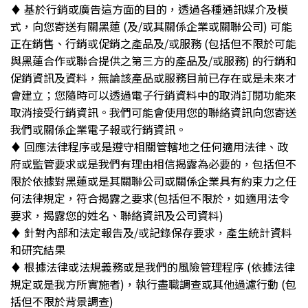
♦︎ 基於行銷或廣告這方面的目的，透過各種通訊媒介及模
式，向您寄送有關黑蓮 (及/或其關係企業或關聯公司) 可能
正在銷售、行銷或促銷之產品及/或服務 (包括但不限於可能
與黑蓮合作或聯合提供之第三方的產品及/或服務) 的行銷和
促銷資訊及資料，無論該產品或服務目前已存在或是未來才
會建立；您隨時可以透過電子行銷資料中的取消訂閱功能來
取消接受行銷資訊。我們可能會使用您的聯絡資訊向您寄送
我們或關係企業電子報或行銷資訊。
♦︎ 回應法律程序或是遵守相關管轄地之任何適用法律、政
府或監管要求或是我們有理由相信揭露為必要的，包括但不
限於依據對黑蓮或是其關聯公司或關係企業具有約束力之任
何法律規定，符合揭露之要求(包括但不限於，如適用法令
要求，揭露您的姓名、聯絡資訊及公司資料)
♦︎ 針對內部和法定報告及/或記錄保存要求，產生統計資料
和研究結果
♦︎ 根據法律或法規義務或是我們的風險管理程序 (依據法律
規定或是我方所實施者)，執行盡職調查或其他過濾行動 (包
括但不限於背景調查)