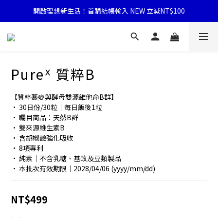
開啟理想新生活！首購結帳輸入 NEW 立減NT$100
Pureᕽ 質粹B
【質粹蕎麥與酵母雙源維他命B群】
• 30日份/30粒｜每日飯後1粒
• 矚目商品：天然B群
• 雙來源維生素B
• 含胡椒鹼強化吸收
• 8項專利
• 純素｜不含乳糖、基改及豆類製品
• 本批次有效期限｜2028/04/06 (yyyy/mm/dd)
NT$499