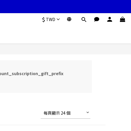
$
TWD
unt_subscription_gift_prefix
每頁顯示 24 個