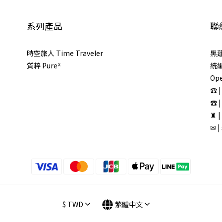
系列產品
聯
時空旅人 Time Traveler
黑
質粹 Pureᕽ
統編 
Ope
☎ |
☎ |
♜ 
✉ |
$
TWD
繁體中文