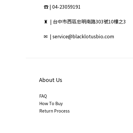
☎ | 04-23059191
♜ | 台中市西區忠明南路303號10樓之3
✉ | service@blacklotusbio.com
About Us
FAQ
How To Buy
Return Process