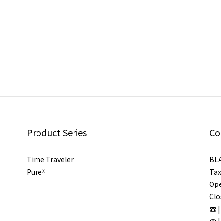
Product Series
Co
Time Traveler
BL
Pureᕽ
Tax
Ope
Clo
☎ |