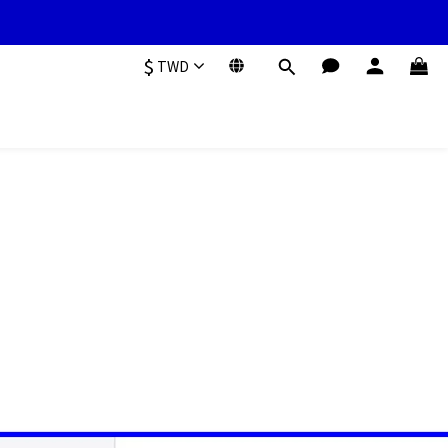
$
TWD