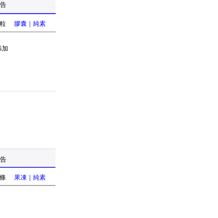
報告
0粒
膠囊｜純素
添加
報告
0條
果凍｜純素