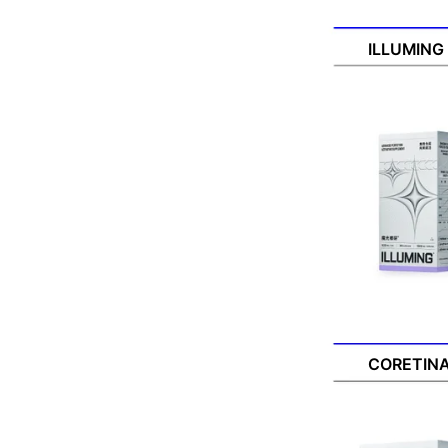
ILLUMING 魔光
ILLUMIN
CORETINA 科鋭
CORETIN