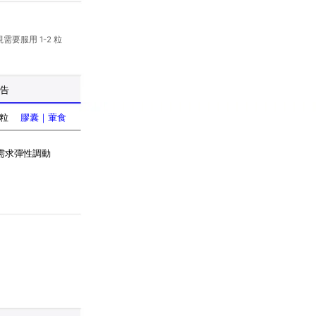
要服用 1-2 粒
報告
0粒
膠囊｜葷食
動需求彈性調動