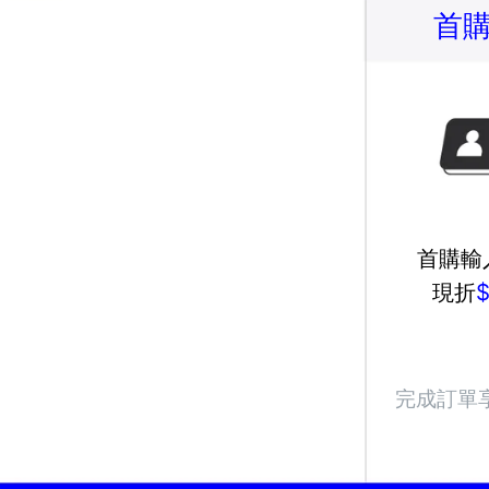
首
首購輸
現折
完成訂單