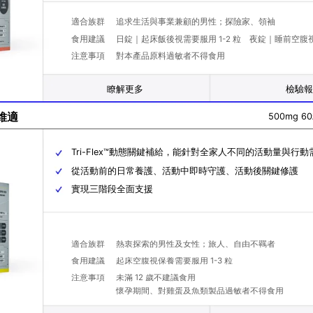
適合族群
追求生活與事業兼顧的男性；探險家、領袖
食用建議
日錠｜起床飯後視需要服用 1-2 粒 夜錠｜睡前空腹視需
注意事項
對本產品原料過敏者不得食用
瞭解更多
檢驗
捷維適
500mg 6
Tri-Flex™動態關鍵補給，能針對全家人不同的活動量與行
從活動前的日常養護、活動中即時守護、活動後關鍵修護
實現三階段全面支援
適合族群
熱衷探索的男性及女性；旅人、自由不羈者
食用建議
起床空腹視保養需要服用 1-3 粒
注意事項
未滿 12 歲不建議食用
懷孕期間、對雞蛋及魚類製品過敏者不得食用