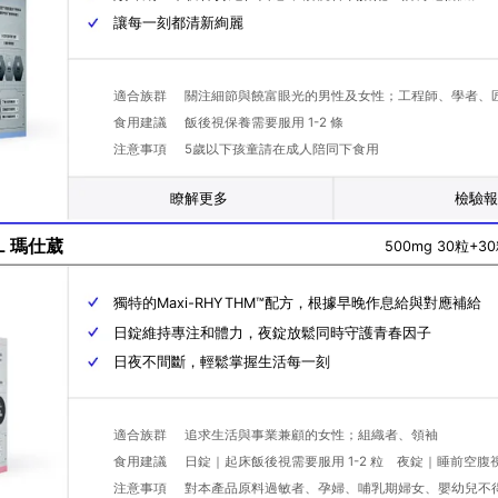
讓每一刻都清新絢麗
適合族群
關注細節與饒富眼光的男性及女性；工程師、學者、
食用建議
飯後視保養需要服用 1-2 條
注意事項
5歲以下孩童請在成人陪同下食用
瞭解更多
檢驗
葳
LL 瑪仕葳
500mg 30粒+3
獨特的Maxi-RHYTHM™配方，根據早晚作息給與對應補給
日錠維持專注和體力，夜錠放鬆同時守護青春因子
日夜不間斷，輕鬆掌握生活每一刻
適合族群
追求生活與事業兼顧的女性；組織者、領袖
食用建議
日錠｜起床飯後視需要服用 1-2 粒 夜錠｜睡前空腹視需
注意事項
對本產品原料過敏者、孕婦、哺乳期婦女、嬰幼兒不