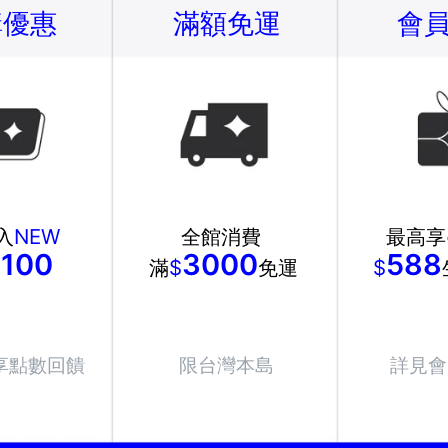
購優惠
滿額免運
會
入
NEW
全館消費
最高享
100
3000
588
$
滿
$
免運
$
享點數回饋
限台灣本島
詳見會