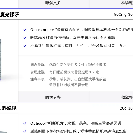
瞭解更多
檢驗
裸研
G 魔光裸研
500mg 3
Omnicomplex™多重複合配方，網羅數種珍稀成份全部巔峰
輕鬆高效打造自信裸顏，為完美膚況提供全面養護
不易致生過敏紅癢，乾性、油性、混合及敏弱肌皆可食用
適合族群
熱愛生活的男性及女性；理想主義者
食用建議
每日睡前視保養需要服用 1-2 粒
注意事項
孕期、哺乳期、出血型重大手術前後
穀胱甘肽過敏者不得食用
瞭解更多
檢驗
視
A 科鋭視
20g 3
Opticool™明晰配方，水潤、晶亮、清晰三重舒適照護
巔峰劑量下仍保持絕佳口感，櫻桃香氣搭配些許涼感點綴