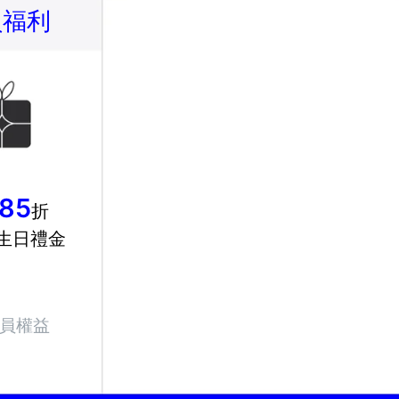
員福利
85
折
生日禮金
員權益