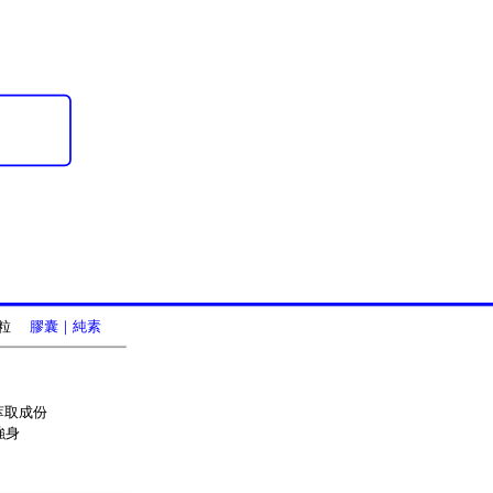
0粒
膠囊｜純素
萃取成份
強身