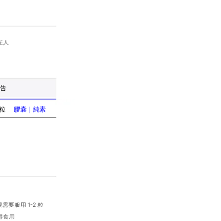
匠人
報告
0粒
膠囊｜純素
要服用 1-2 粒
得食用