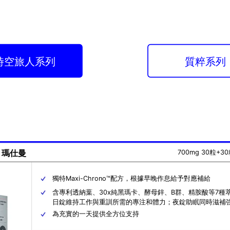
時空旅人系列
質粹系列
700mg 30粒+3
N 瑪仕曼
獨特Maxi-Chrono™配方，根據早晚作息給予對應補給
含專利透納葉、30x純黑瑪卡、酵母鋅、B群、精胺酸等7種
日錠維持工作與重訓所需的專注和體力；夜錠助眠同時滋補
為充實的一天提供全方位支持