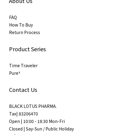
About Us
FAQ
How To Buy
Return Process
Product Series
Time Traveler
Pureᕽ
Contact Us
BLACK LOTUS PHARMA.
Tax| 83206470
Open | 10:00 - 18:30 Mon-Fri
Closed | Say-Sun / Public Holiday