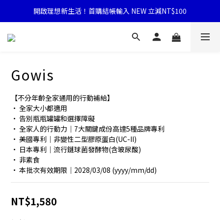
開啟理想新生活！首購結帳輸入 NEW 立減NT$100
Gowis
【不分年齡全家通用的行動補給】
• 全家大小都適用
• 告別瓶瓶罐罐和選擇障礙
• 全家人的行動力｜7大關鍵成份高達5種品牌專利
• 美國專利｜非變性二型膠原蛋白(UC-II)
• 日本專利｜流行鏈球菌發酵物(含玻尿酸)
• 非素食
• 本批次有效期限｜2028/03/08 (yyyy/mm/dd)
NT$1,580