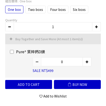
組合選項
: One box
One box
Two boxs
Four boxs
Six boxs
Quantity
Buy Together and Save More
(At most 1 item(s))
Pureᕽ 質粹鈣D鎂
SALE NT$499
ADD TO CART
BUY NOW
Add to Wishlist